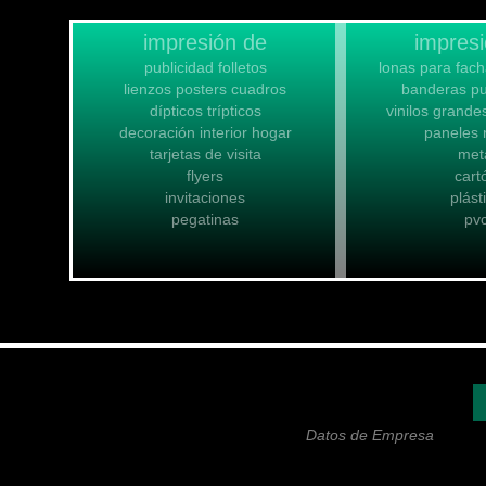
impresión de
impres
publicidad folletos
lonas para fach
lienzos posters cuadros
banderas pub
dípticos trípticos
vinilos grande
decoración interior hogar
paneles 
tarjetas de visita
met
flyers
cart
invitaciones
plást
pegatinas
pv
Datos de Empresa