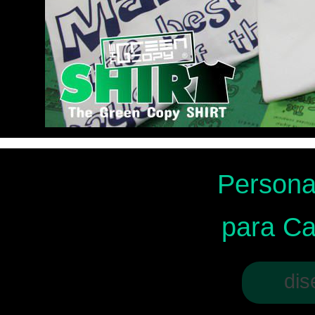
Persona
para C
dis