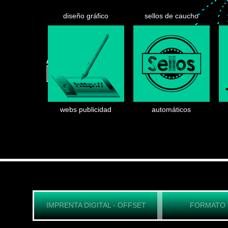
diseño gráfico
sellos de caucho
webs publicidad
automáticos
IMPRENTA DIGITAL - OFFSET
FORMATO